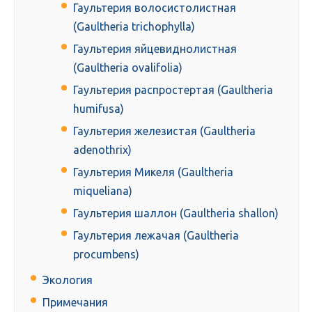
Гаультерия волосистолистная
(Gaultheria trichophylla)
Гаультерия яйцевиднолистная
(Gaultheria ovalifolia)
Гаультерия распростертая (Gaultheria
humifusa)
Гаультерия железистая (Gaultheria
adenothrix)
Гаультерия Микеля (Gaultheria
miqueliana)
Гаультерия шаллон (Gaultheria shallon)
Гаультерия лежачая (Gaultheria
procumbens)
Экология
Примечания