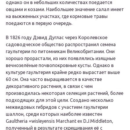
однако он в небольших количествах поедается
овцами и козами. Наибольшее значение салал имеет
на выжженных участках, где кормовые травы
поедаются в первую очередь.
В 1826 году Дэвид Дуглас через Королевское
садоводческое общество распространил семена
гаультерии по питомникам Великобритании. Они
хорошо прорастали, из них появлялись изящные
вечнозелёные почвопокровные кусты. Однако в
культуре гаультерия крайне редко вырастает выше
60 см. Она часто выращивается в качестве
декоративного растения, в связи с чем
производилась некоторая селекция растений, более
подходящих для этой цели. Создано несколько
межвидовых гибридов с участием гаультерии
шаллон, среди которых наиболее известен
Gaultheria ×wisleyensis Marchant ex D.J.Middleton,
полученный в результате скрещивания её с