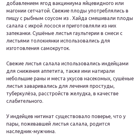
добавлением ягод вакциниума яйцевидного или
магонии сетчатой. Свежие плоды употреблялись в
пищу с рыбным соусом из . Хайда смешивали плоды
салала с икрой лосося и приготовляли из них
запеканки. Сушёные листья гаультерии в смеси с
листьями толокнянки использовались для
изготовления самокруток.
Свежие листья салала использовались индейцами
для снижения аппетита, также ими натирали
небольшие раны и места укусов насекомых, сушёные
листья заваривались для лечения простуды,
туберкулёза, расстройств желудка, в качестве
слабительного.
У индейцев нитинат существовало поверье, что у
пары, пожевавшей листья салала, родится
наследник-мужчина.