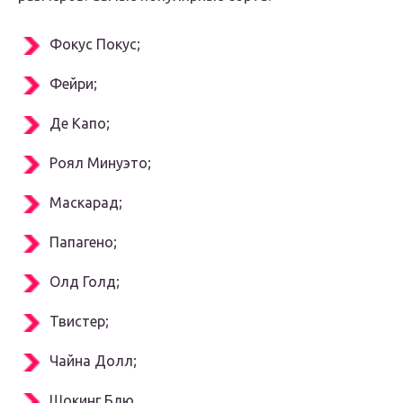
Фокус Покус;
Фейри;
Де Капо;
Роял Минуэто;
Маскарад;
Папагено;
Олд Голд;
Твистер;
Чайна Долл;
Шокинг Блю.