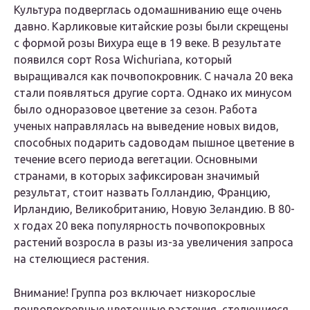
Культура подверглась одомашниванию еще очень
давно. Карликовые китайские розы были скрещены
с формой розы Вихура еще в 19 веке. В результате
появился сорт Rosa Wichuriana, который
выращивался как почвопокровник. С начала 20 века
стали появляться другие сорта. Однако их минусом
было одноразовое цветение за сезон. Работа
ученых направлялась на выведение новых видов,
способных подарить садоводам пышное цветение в
течение всего периода вегетации. Основными
странами, в которых зафиксирован значимый
результат, стоит назвать Голландию, Францию,
Ирландию, Великобританию, Новую Зеландию. В 80-
х годах 20 века популярность почвопокровных
растений возросла в разы из-за увеличения запроса
на стелющиеся растения.
Внимание! Группа роз включает низкорослые
почвопокровные цветочные растения, стелющиеся