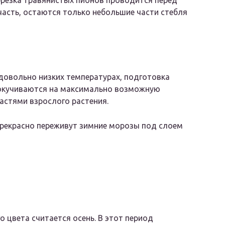
резка травянистых пионов проводится перед
асть, остаются только небольшие части стебля
довольно низких температурах, подготовка
 окучиваются на максимально возможную
астями взрослого растения.
 прекрасно переживут зимние морозы под слоем
 цвета считается осень. В этот период