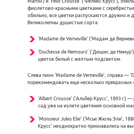
Магон’) и ‘Felix Crousse’ (‘Феликс Крусс’), 
фиолетово-красными цветками с серебристыми
обильно, все цветки распускаются дружно и 
Великолепны душистые сорта:
‘Madame de Verneville’ (‘Мадам де Вернев
‘Duchesse de Nemours’ (‘Дюшес де Немур
цветок белый с желтым подсветом.
Слева пион ‘Madame de Verneville’, справа —
порекомендовать еще несколько прекрасных 
‘Albert Crousse’ (‘Альбер Крусс’, 1893 г.
сад уже на излете цветения основной ма
‘Monsieur Jules Elie’ (‘Мсье Жюль Эли’, 18
Крусс’ неоднократно признавались на в