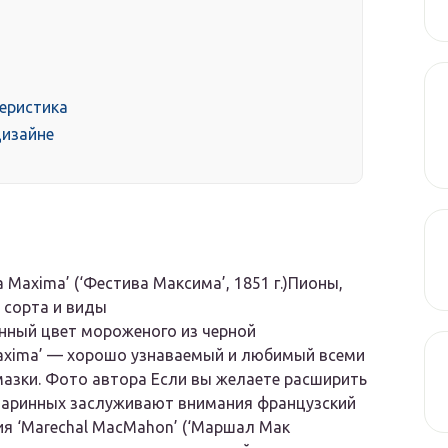
теристика
изайне
tiva Maxima’ (‘Фестива Максима’, 1851 г.)Пионы,
 сорта и виды
енный цвет мороженого из черной
Maxima’ — хорошо узнаваемый и любимый всеми
мазки. Фото автора Если вы желаете расширить
старинных заслуживают внимания французский
ия ‘Marechal MacMahon’ (‘Маршал Мак