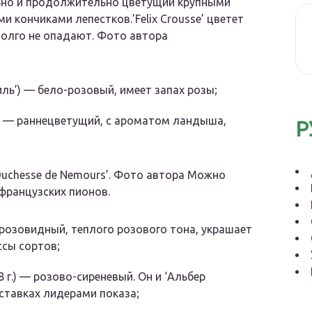
обильно и продолжительно цветущий крупными
 кончиками лепестков.’Felix Crousse’ цветет
долго не опадают. Фото автора
иль’) — бело-розовый, имеет запах розы;
’) — раннецветущий, с ароматом ландыша,
Р
 ‘Duchesse de Nemours’. Фото автора Можно
французских пионов.
) — розовидный, теплого розового тона, украшает
ссы сортов;
88 г.) — розово-сиреневый. Он и ‘Альбер
ыставках лидерами показа;