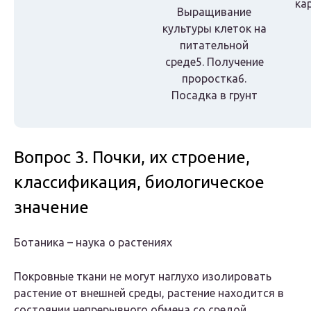
ка
Выращивание
культуры клеток на
питательной
среде5. Получение
проростка6.
Посадка в грунт
Вопрос 3. Почки, их строение,
классификация, биологическое
значение
Ботаника – наука о растениях
Покровные ткани не могут наглухо изолировать
растение от внешней среды, растение находится в
состоянии непрерывного обмена со средой