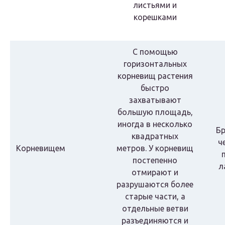
листьями и
корешками
С помощью
горизонтальных
корневищ растения
быстро
захватывают
большую площадь,
иногда в несколько
Бр
квадратных
ч
Корневищем
метров. У корневищ
постепенно
л
отмирают и
разрушаются более
старые части, а
отдельные ветви
разъединяются и