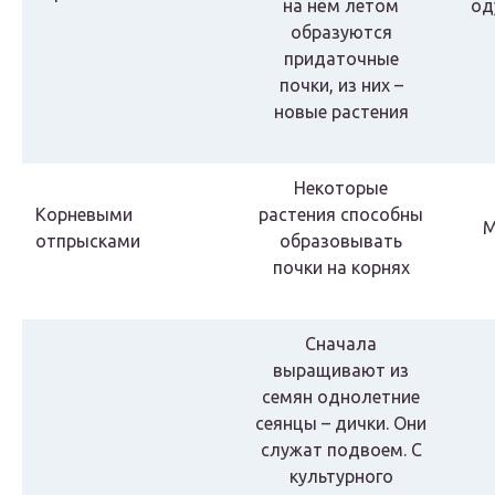
на нём летом
од
образуются
придаточные
почки, из них –
новые растения
Некоторые
Корневыми
растения способны
М
отпрысками
образовывать
почки на корнях
Сначала
выращивают из
семян однолетние
сеянцы – дички. Они
служат подвоем. С
культурного