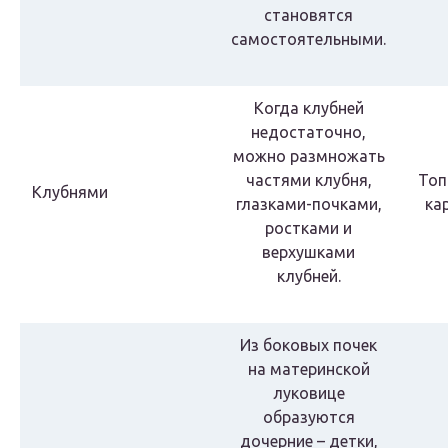
становятся
самостоятельными.
Когда клубней
недостаточно,
можно размножать
частями клубня,
Топ
Клубнями
глазками-почками,
ка
ростками и
верхушками
клубней.
Из боковых почек
на материнской
луковице
образуются
дочерние – детки,