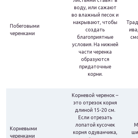
листьями ставят в
воду, или сажают
во влажный песок и
накрывают, чтобы
Трад
Побеговыми
создать
ива
черенками
благоприятные
см
условия. На нижней
части черенка
образуются
придаточные
корни.
Корневой черенок –
это отрезок корня
длиной 15-20 см.
Если отрезать
лопатой кусочек
М
Корневыми
корня одуванчика,
ши
черенками