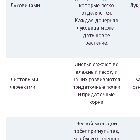
Луковицами
которые легко
Лук
отделяются.
Каждая дочерняя
луковица может
дать новое
растение.
Листья сажают во
влажный песок, и
Листовыми
на них развиваются
Ф
черенками
придаточные почки
са
и придаточные
корни
Весной молодой
побег пригнуть так,
чтобы его средняя