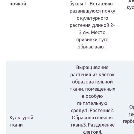
де
почкой
буквы Т. Вставляют
ку
развившуюся почку
с культурного
растения длиной 2-
3 см. Место
прививки туго
обвязывают.
Выращивание
растения из клеток
образовательной
ткани, помещённых
в особую
питательную
О
среду.1. Растение2.
гв
Культурой
Образовательная
герб
ткани
ткань3. Разделение
клеток4.