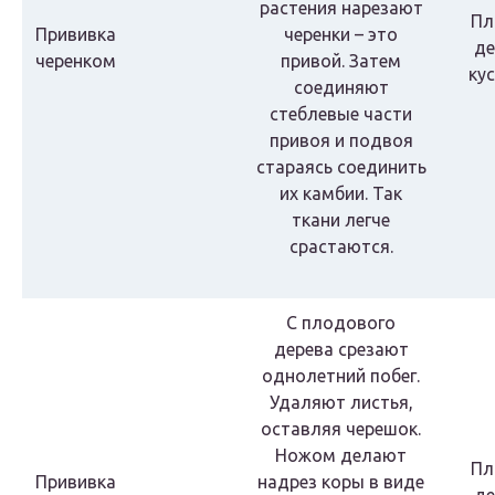
растения нарезают
Пл
Прививка
черенки – это
де
черенком
привой. Затем
ку
соединяют
стеблевые части
привоя и подвоя
стараясь соединить
их камбии. Так
ткани легче
срастаются.
С плодового
дерева срезают
однолетний побег.
Удаляют листья,
оставляя черешок.
Ножом делают
Пл
Прививка
надрез коры в виде