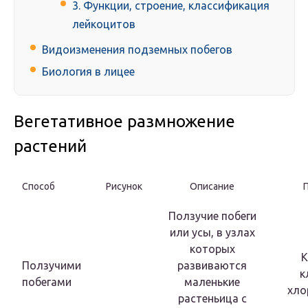
3. Функции, строение, классификация
лейкоцитов
Видоизменения подземных побегов
Биология в лицее
Вегетативное размножение
растений
Способ
Рисунок
Описание
Ползучие побеги
или усы, в узлах
которых
К
Ползучими
развиваются
к
побегами
маленькие
хло
растеньица с