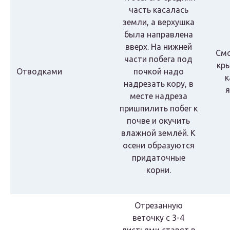
часть касалась
земли, а верхушка
была направлена
вверх. На нижней
Смо
части побега под
кр
Отводками
почкой надо
к
надрезать кору, в
я
месте надреза
пришпилить побег к
почве и окучить
влажной землёй. К
осени образуются
придаточные
корни.
Отрезанную
веточку с 3-4