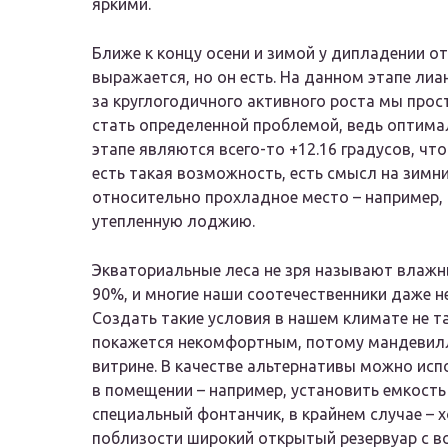
яркими.
Ближе к концу осени и зимой у дипладении о
выражается, но он есть. На данном этапе лиа
за круглогодичного активного роста мы прос
стать определенной проблемой, ведь оптим
этапе являются всего-то +12.16 градусов, ч
есть такая возможность, есть смысл на зимн
относительно прохладное место – например, 
утепленную лоджию.
Экваториальные леса не зря называют влаж
90%, и многие наши соотечественники даже н
Создать такие условия в нашем климате не та
покажется некомфортным, потому мандевиллу
витрине. В качестве альтернативы можно ис
в помещении – например, установить емкость
специальный фонтанчик, в крайнем случае – 
поблизости широкий открытый резервуар с в