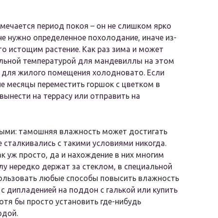
тмечается период покоя – он не слишком ярко
не нужно определенное похолодание, иначе из-
то истощим растение. Как раз зима и может
альной температурой для мандевиллы на этом
то для жилого помещения холодновато. Если
ие месяцы переместить горшок с цветком в
вынести на террасу или отправить на
ными: тамошняя влажность может достигать
е сталкивались с такими условиями никогда.
к уж просто, да и нахождение в них многим
 нередко держат за стеклом, в специальной
пользовать любые способы повысить влажность
 с дипладенией на поддон с галькой или купить
хотя бы просто установить где-нибудь
одой.