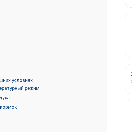
шних условиях
пературный режим
духа
дкормок