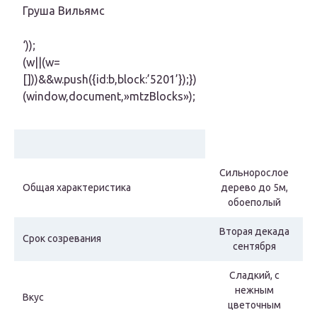
Груша Вильямс
‘));
(w||(w=
[]))&&w.push({id:b,block:’5201’});})
(window,document,»mtzBlocks»);
Сильнорослое
Общая характеристика
дерево до 5м,
обоеполый
Вторая декада
Срок созревания
сентября
Сладкий, с
нежным
Вкус
цветочным