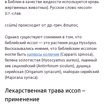
в Библии в качестве жидкости используется кровь
жертвенных животных). Русское слово «иссоп»
(ст.‑слав.
ccώпъ
) происходит от др.-греч. ὕσσωπος.
Однако существуют сомнения в том, что
библейский иссоп — это растения рода
Hyssópus
.
Высказывались мнения, что библейским иссопом
могли быть
каперсы колючие
(
Capparis spinosa
),
белена золотистая (
Hyoscyamus aureus
), львиный
зев сицилийский (
Antirrhinum siculum
), душица
сирийская (
Origanum syriacum
), майоран сирийский
(
Majorana syriaca
).
Лекарственная трава иссоп –
применение