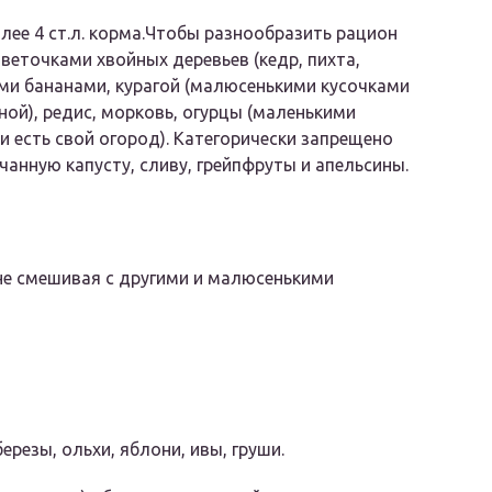
лее 4 ст.л. корма.Чтобы разнообразить рацион
еточками хвойных деревьев (кедр, пихта,
ыми бананами, курагой (малюсенькими кусочками
нной), редис, морковь, огурцы (маленькими
ли есть свой огород). Категорически запрещено
анную капусту, сливу, грейпфруты и апельсины.
не смешивая с другими и малюсенькими
ерезы, ольхи, яблони, ивы, груши.