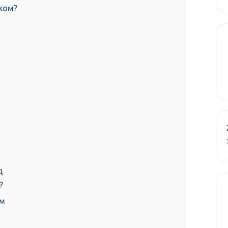
ком?
д
?
ам