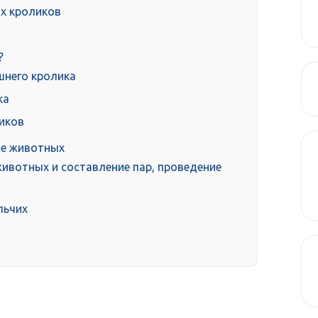
х кроликов
?
шнего кролика
ка
иков
ие животных
животных и составление пар, проведение
льчих