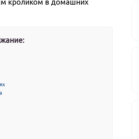
ым кроликом в домашних
жание:
ях
а