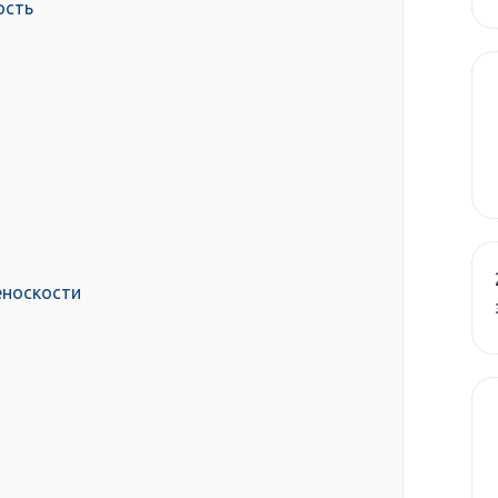
ость
еноскости