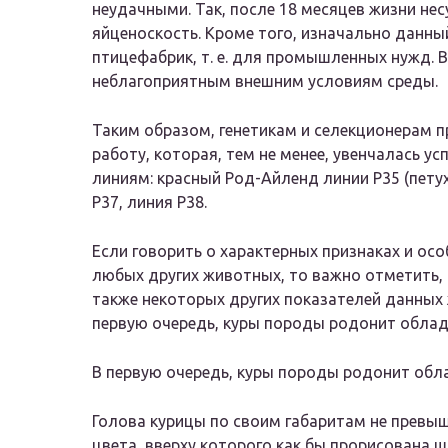
неудачными. Так, после 18 месяцев жизни не
яйценоскость. Кроме того, изначально данны
птицефабрик, т. е. для промышленных нужд. В
неблагоприятным внешним условиям среды.
Таким образом, генетикам и селекционерам
работу, которая, тем не менее, увенчалась ус
линиям: красный Род-Айленд линии Р35 (петух
Р37, линия Р38.
Если говорить о характерных признаках и ос
любых других животных, то важно отметить, 
также некоторых других показателей данных
первую очередь, куры породы родонит облад
В первую очередь, куры породы родонит обл
Голова курицы по своим габаритам не превыш
цвета, вверху которого как бы прорисована ш