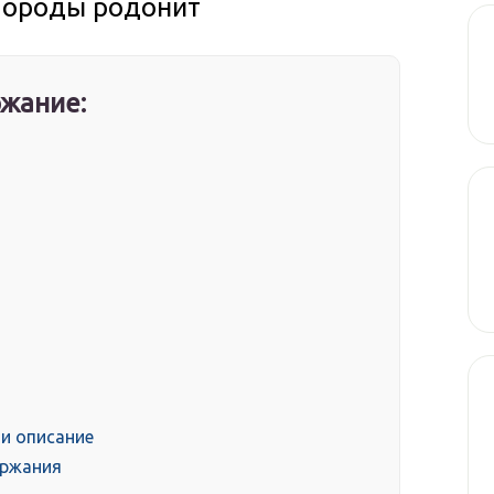
породы родонит
жание:
 и описание
ержания