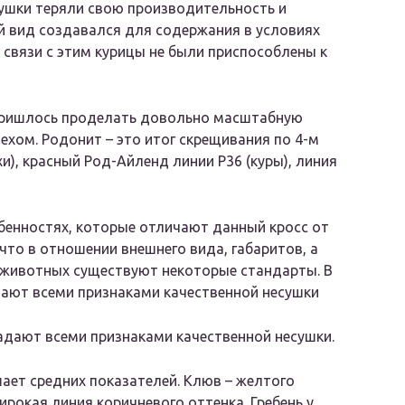
сушки теряли свою производительность и
й вид создавался для содержания в условиях
 связи с этим курицы не были приспособлены к
 пришлось проделать довольно масштабную
пехом. Родонит – это итог скрещивания по 4-м
и), красный Род-Айленд линии Р36 (куры), линия
обенностях, которые отличают данный кросс от
что в отношении внешнего вида, габаритов, а
 животных существуют некоторые стандарты. В
ают всеми признаками качественной несушки
адают всеми признаками качественной несушки.
ает средних показателей. Клюв – желтого
ирокая линия коричневого оттенка. Гребень у