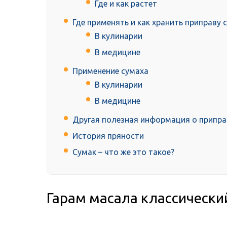
Где и как растет
Где применять и как хранить приправу 
В кулинарии
В медицине
Применение сумаха
В кулинарии
В медицине
Другая полезная информация о припра
История пряности
Сумак – что же это такое?
Гарам масала классически