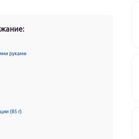
жание:
оими руками
ции (85 г)