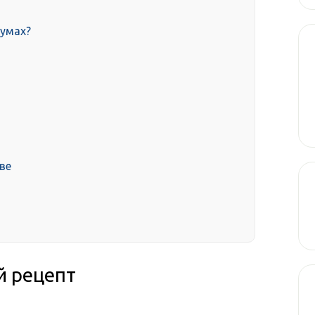
сумах?
ве
й рецепт