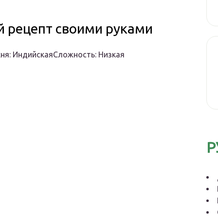
й рецепт своими руками
хня: ИндийскаяСложность: Низкая
Р