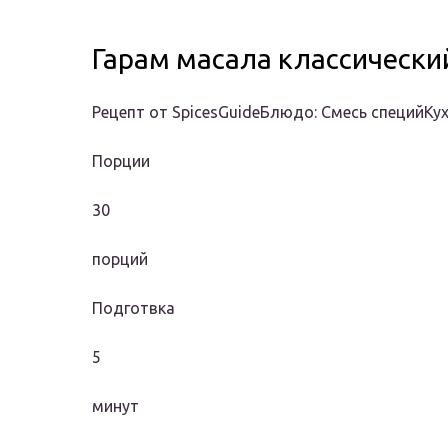
Гарам масала классически
Рецепт от SpicesGuideБлюдо: Смесь специйКу
Порции
30
порций
Подготвка
5
минут