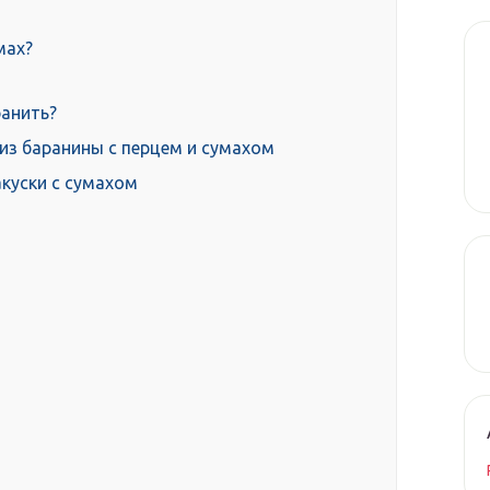
мах?
ранить?
из баранины с перцем и сумахом
акуски с сумахом