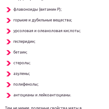
флавоноиды (витамин Р);
горькие и дубильные вещества;
урсоловая и олеаноловая кислоты;
гесперидин;
бетаин;
стеролы;
азулены;
полифенолы;
антоцианы и лейкоантоцианы.
Тем не менее, полезные свойства мяты в