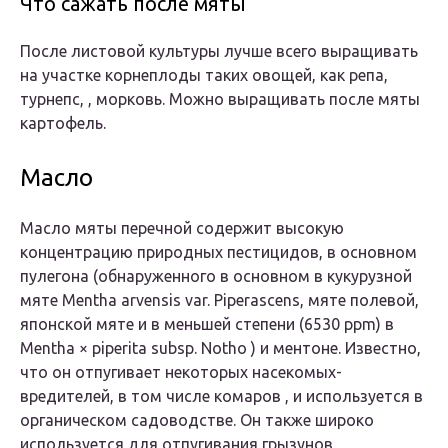
Что сажать после мяты
После листовой культуры лучше всего выращивать
на участке корнеплоды таких овощей, как репа,
турнепс, , морковь. Можно выращивать после мяты
картофель.
Масло
Масло мяты перечной содержит высокую
концентрацию природных пестицидов, в основном
пулегона (обнаруженного в основном в
кукурузной
мяте
Mentha arvensis
var.
Piperascens,
мяте полевой,
японской мяте и в меньшей степени (6530 ppm) в
Mentha
×
piperita
subsp.
Notho
) и ментоне. Известно,
что он отпугивает некоторых насекомых-
вредителей, в том числе комаров , и используется в
органическом садоводстве. Он также широко
используется для отпугивания грызунов.