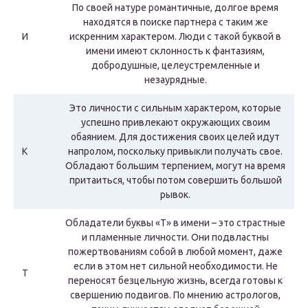
По своей натуре романтичные, долгое время
находятся в поиске партнера с таким же
И
искренним характером. Люди с такой буквой в
имени имеют склонность к фантазиям,
добродушные, целеустремленные и
незаурядные.
Это личности с сильным характером, которые
успешно привлекают окружающих своим
обаянием. Для достижения своих целей идут
К
напролом, поскольку привыкли получать свое.
Обладают большим терпением, могут на время
притаиться, чтобы потом совершить большой
рывок.
Обладатели буквы «Т» в имени – это страстные
и пламенные личности. Они подвластны
пожертвованиям собой в любой момент, даже
если в этом нет сильной необходимости. Не
Т
переносят безцельную жизнь, всегда готовы к
свершению подвигов. По мнению астрологов,