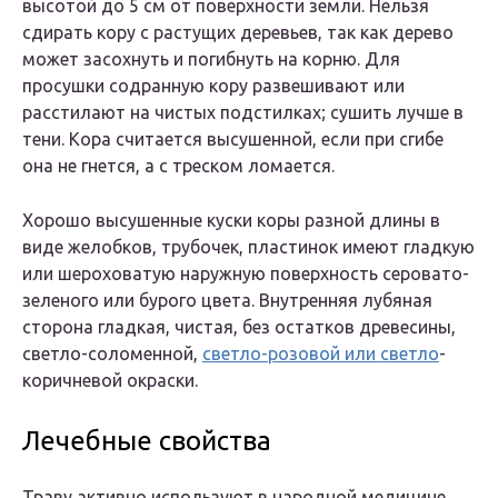
высотой до 5 см от поверхности земли. Нельзя
сдирать кору с растущих деревьев, так как дерево
может засохнуть и погибнуть на корню. Для
просушки содранную кору развешивают или
расстилают на чистых подстилках; сушить лучше в
тени. Кора считается высушенной, если при сгибе
она не гнется, а с треском ломается.
Хорошо высушенные куски коры разной длины в
виде желобков, трубочек, пластинок имеют гладкую
или шероховатую наружную поверхность серовато-
зеленого или бурого цвета. Внутренняя лубяная
сторона гладкая, чистая, без остатков древесины,
светло-соломенной,
светло-розовой или светло
-
коричневой окраски.
Лечебные свойства
Траву активно используют в народной медицине.