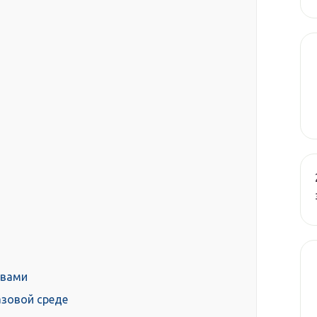
твами
азовой среде