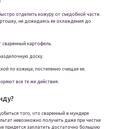
ыстро отделить кожуру от съедобной части.
ртошку, не дожидаясь ее охлаждения до
 сваренный картофель.
разделочную доску.
кой по кожице, постепенно счищая ее.
оряют все те же действия.
нду?
биться того, что сваренный в мундире
зультат невозможно получить даже при чистке
ые придется заплатить достаточно большую