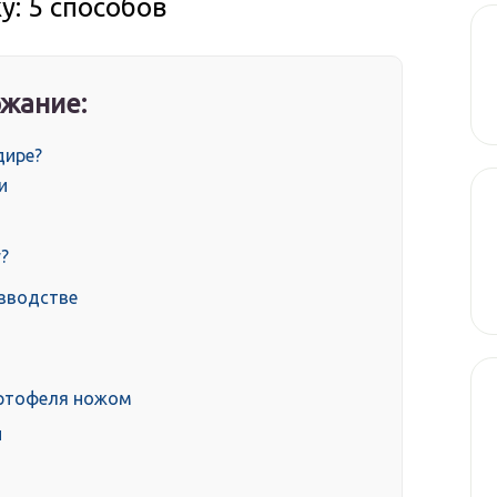
у: 5 способов
жание:
дире?
и
у?
изводстве
артофеля ножом
и