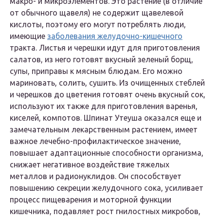
макро- и микроэлементов. Это растение (в отличие
от обычного щавеля) не содержит щавелевой
кислоты, поэтому его могут потреблять люди,
имеющие
заболевания желудочно-кишечного
тракта. Листья и черешки идут для приготовления
салатов, из него готовят вкусный зеленый борщ,
супы, приправы к мясным блюдам. Его можно
мариновать, солить, сушить. Из очищенных стеблей
и черешков до цветения готовят очень вкусный сок,
используют их также для приготовления варенья,
киселей, компотов. Шпинат Утеуша оказался еще и
замечательным лекарственным растением, имеет
важное лечебно-профилактическое значение,
повышает адаптационные способности организма,
снижает негативное воздействие тяжелых
металлов и радионуклидов. Он способствует
повышению секреции желудочного сока, усиливает
процесс пищеварения и моторной функции
кишечника, подавляет рост гнилостных микробов,